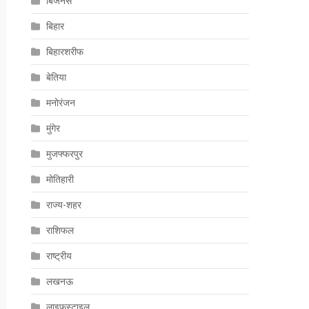
बिजनेस
बिहार
बिहारशरीफ
बेतिया
मनोरंजन
मुंगेर
मुजफ्फरपुर
मोतिहारी
राज्य-शहर
राशिफल
राष्ट्रीय
लखनऊ
लाइफस्टाइल