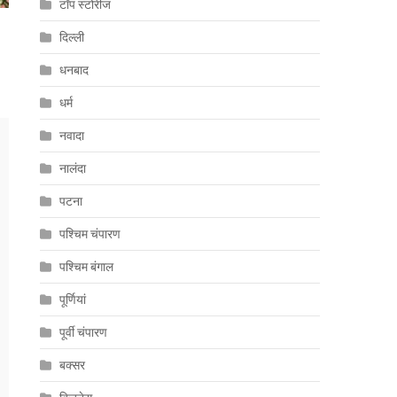
टॉप स्टोरीज
दिल्ली
धनबाद
धर्म
नवादा
नालंदा
पटना
पश्चिम चंपारण
पश्चिम बंगाल
पूर्णियां
पूर्वी चंपारण
बक्सर