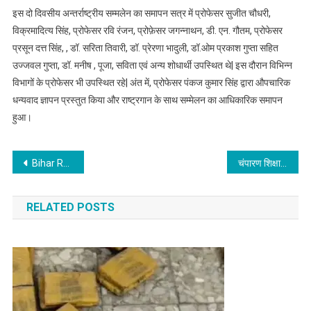
इस दो दिवसीय अन्तर्राष्ट्रीय सम्मलेन का समापन सत्र में प्रोफेसर सुजीत चौधरी,
विक्रमादित्य सिंह, प्रोफेसर रवि रंजन, प्रोफ़ेसर जगन्नाथन, डी. एन. गौतम, प्रोफेसर
प्रसून दत्त सिंह, , डॉ. सरिता तिवारी, डॉ. प्रेरणा भादुली, डॉ.ओम प्रकाश गुप्ता सहित
उज्जवल गुप्ता, डॉ. मनीष , पूजा, सविता एवं अन्य शोधार्थी उपस्थित थे| इस दौरान विभिन्न
विभागों के प्रोफेसर भी उपस्थित रहे| अंत में, प्रोफेसर पंकज कुमार सिंह द्वारा औपचारिक
धन्यवाद ज्ञापन प्रस्तुत किया और राष्ट्रगान के साथ सम्मेलन का आधिकारिक समापन
हुआ।
Post
Bihar Rajya Sabha Election: डिप्टी सीएम विजय कुमार सिन्हा ने राजद और कांग्रेस पर साधा निशाना, बोले- वे अपने ही विधायकों को होटल में बंधुआ मजदूर की तरह रखते हैं
चंपारण शिक्षा : एमजीसीयू में “समावेशी पर्यटन अर्थव्यवस्था” पर विशेष व्याख्यान आयोजित
navigation
RELATED POSTS