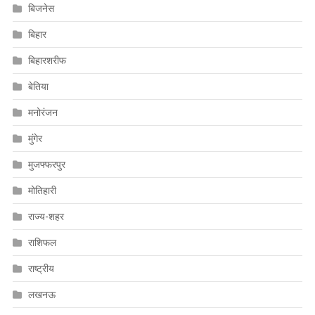
बिजनेस
बिहार
बिहारशरीफ
बेतिया
मनोरंजन
मुंगेर
मुजफ्फरपुर
मोतिहारी
राज्य-शहर
राशिफल
राष्ट्रीय
लखनऊ