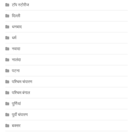
टॉप स्टोरीज
दिल्ली
धनबाद
धर्म
नवादा
नालंदा
पटना
पश्चिम चंपारण
पश्चिम बंगाल
पूर्णियां
पूर्वी चंपारण
बक्सर