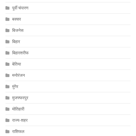
पूर्वी चंपारण
बक्सर
बिजनेस
बिहार
बिहारशरीफ
बेतिया
मनोरंजन
मुंगेर
मुजफ्फरपुर
मोतिहारी
राज्य-शहर
राशिफल