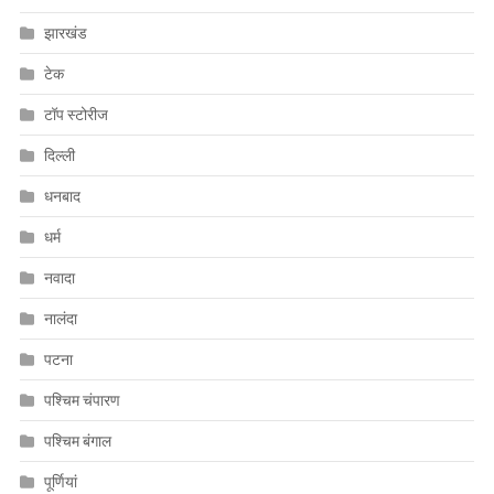
झारखंड
टेक
टॉप स्टोरीज
दिल्ली
धनबाद
धर्म
नवादा
नालंदा
पटना
पश्चिम चंपारण
पश्चिम बंगाल
पूर्णियां