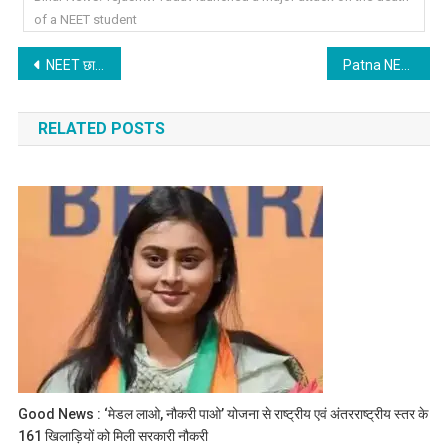
of a NEET student
Post
NEET छात्रा मौत मामले में SSP दफ्तर पहुंचे प्रशांत किशोर, SIT गठन पर उठाए सवाल
Patna NEET Student Death : पप्पू यादव ने गृह मंत्री को लिखा लेटर, उठाया सिस्टम पर सवाल
navigation
RELATED POSTS
Good News : ‘मेडल लाओ, नौकरी पाओ’ योजना से राष्ट्रीय एवं अंतरराष्ट्रीय स्तर के
161 खिलाड़ियों को मिली सरकारी नौकरी