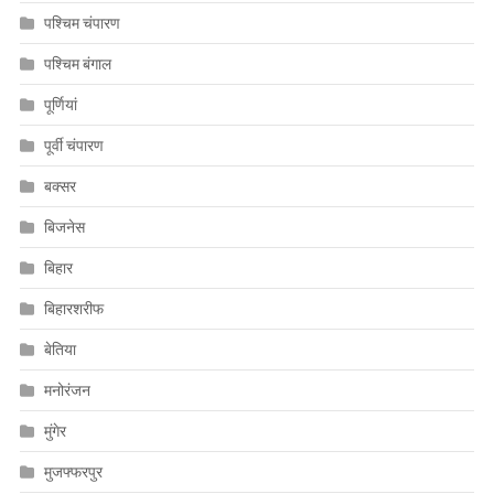
पश्चिम चंपारण
पश्चिम बंगाल
पूर्णियां
पूर्वी चंपारण
बक्सर
बिजनेस
बिहार
बिहारशरीफ
बेतिया
मनोरंजन
मुंगेर
मुजफ्फरपुर