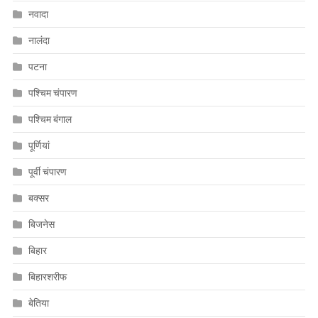
नवादा
नालंदा
पटना
पश्चिम चंपारण
पश्चिम बंगाल
पूर्णियां
पूर्वी चंपारण
बक्सर
बिजनेस
बिहार
बिहारशरीफ
बेतिया