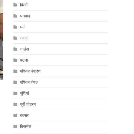
दिल्ली
धनबाद
धर्म
नवादा
नालंदा
पटना
पश्चिम चंपारण
पश्चिम बंगाल
पूर्णियां
पूर्वी चंपारण
बक्सर
बिजनेस