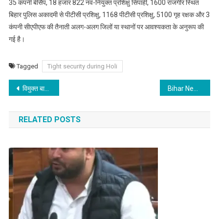
35 कंपनी बीसैप, 18 हजार 822 नव-नियुक्त प्रशिक्षु सिपाही, 1600 राजगीर स्थित
बिहार पुलिस अकादमी से पीटीसी प्रशिक्षु, 1168 पीटीसी प्रशिक्षु, 5100 गृह रक्षक और 3
कंपनी सीएपीएफ की तैनाती अलग-अलग जिलों या स्थानों पर आवश्यकता के अनुरूप की
गई है।
Tagged
Tight security during Holi
Post
विमुक्त बाल श्रमिकों के सम्मानजनक पुनर्वास पर सरकार का जोर
Bihar News : सड़क सुरक्षा को लेकर राज्यभर में अतिक्रमण हटाओ अभियान शुरू
navigation
RELATED POSTS