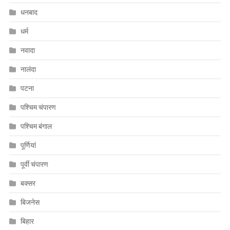
धनबाद
धर्म
नवादा
नालंदा
पटना
पश्चिम चंपारण
पश्चिम बंगाल
पूर्णियां
पूर्वी चंपारण
बक्सर
बिजनेस
बिहार