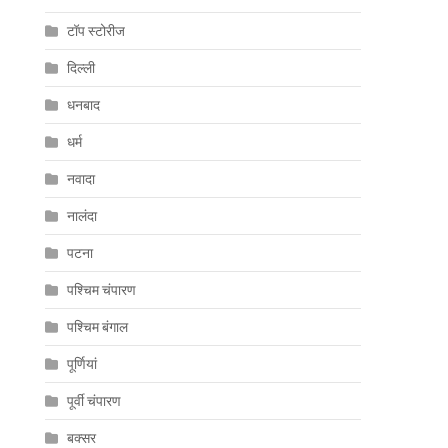
टॉप स्टोरीज
दिल्ली
धनबाद
धर्म
नवादा
नालंदा
पटना
पश्चिम चंपारण
पश्चिम बंगाल
पूर्णियां
पूर्वी चंपारण
बक्सर