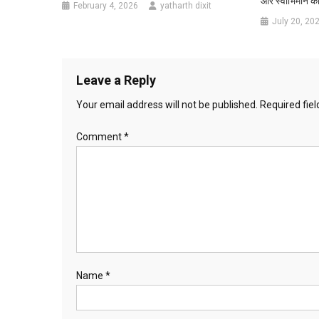
और स्वाभिमान का स
February 4, 2026
yatharth dixit
July 20, 20
Leave a Reply
Your email address will not be published.
Required fie
Comment
*
Name
*