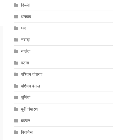
दिल्ली
धनबाद
धर्म
नवादा
नालंदा
पटना
पश्चिम चंपारण
पश्चिम बंगाल
पूर्णियां
पूर्वी चंपारण
बक्सर
बिजनेस