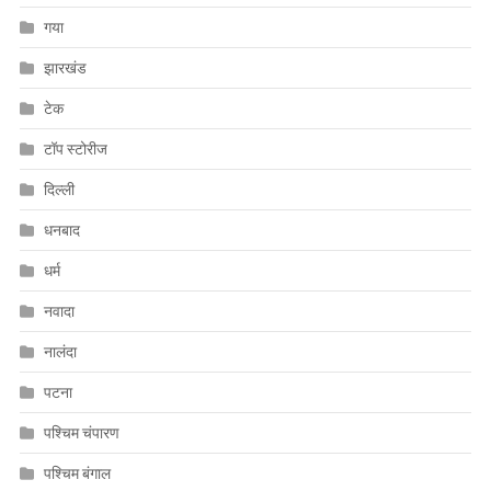
गया
झारखंड
टेक
टॉप स्टोरीज
दिल्ली
धनबाद
धर्म
नवादा
नालंदा
पटना
पश्चिम चंपारण
पश्चिम बंगाल