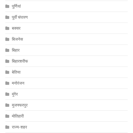
पूर्णियां
पूर्वी चंपारण
बक्सर
बिजनेस
बिहार
बिहारशरीफ
बेतिया
मनोरंजन
मुंगेर
मुजफ्फरपुर
मोतिहारी
राज्य-शहर