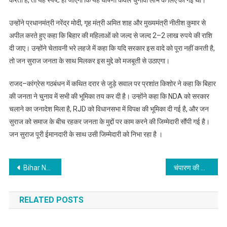
करती है, तो यह स्पष्ट हो जाएगा कि यह घोषणा केवल चुनावी लाभ के लिए की गई थी।
उन्होंने प्रधानमंत्री नरेंद्र मोदी, गृह मंत्री अमित शाह और मुख्यमंत्री नीतीश कुमार से
अपील करते हुए कहा कि बिहार की महिलाओं को जल्द से जल्द 2–2 लाख रुपये की राशि
दी जाए। उन्होंने चेतावनी भरे लहजे में कहा कि यदि सरकार इस वादे को पूरा नहीं करती है,
तो जन सुराज जनता के साथ मिलकर इस मुद्दे को मजबूती से उठाएगा।
राजद–कांग्रेस गठबंधन में कथित दरार से जुड़े सवाल पर प्रशांत किशोर ने कहा कि बिहार
की जनता ने चुनाव में सभी की भूमिका तय कर दी है। उन्होंने कहा कि NDA को सरकार
चलाने का जनादेश मिला है, RJD को विधानसभा में विपक्ष की भूमिका दी गई है, और जन
सुराज को समाज के बीच रहकर जनता के मुद्दों पर काम करने की जिम्मेदारी सौंपी गई है।
जन सुराज पूरी ईमानदारी के साथ उसी जिम्मेदारी को निभा रहा है ।
Post
Bihar News : चिराग पासवान ने पप्पू यादव की गिरफ्तारी को पूरी तरह कानूनी और न्यायिक प्रक्रिया करार दिया
चंपारण की खबर : ढाका क्रिकेट क्लब ने न्यू स्टार क्रिकेट क्लब को हराया
navigation
RELATED POSTS