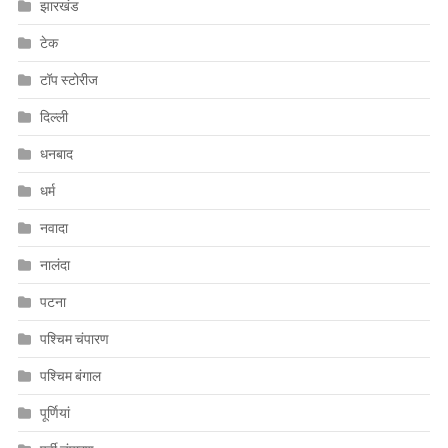
झारखंड
टेक
टॉप स्टोरीज
दिल्ली
धनबाद
धर्म
नवादा
नालंदा
पटना
पश्चिम चंपारण
पश्चिम बंगाल
पूर्णियां