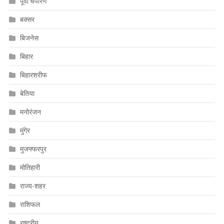
पूर्वी चंपारण
बक्सर
बिजनेस
बिहार
बिहारशरीफ
बेतिया
मनोरंजन
मुंगेर
मुजफ्फरपुर
मोतिहारी
राज्य-शहर
राशिफल
राष्ट्रीय