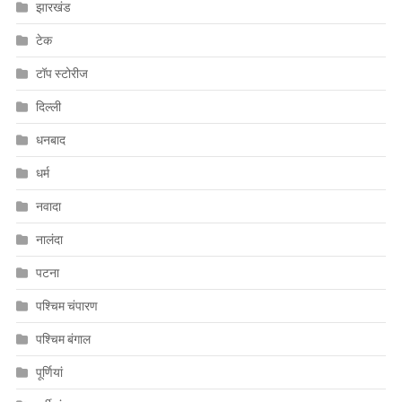
झारखंड
टेक
टॉप स्टोरीज
दिल्ली
धनबाद
धर्म
नवादा
नालंदा
पटना
पश्चिम चंपारण
पश्चिम बंगाल
पूर्णियां