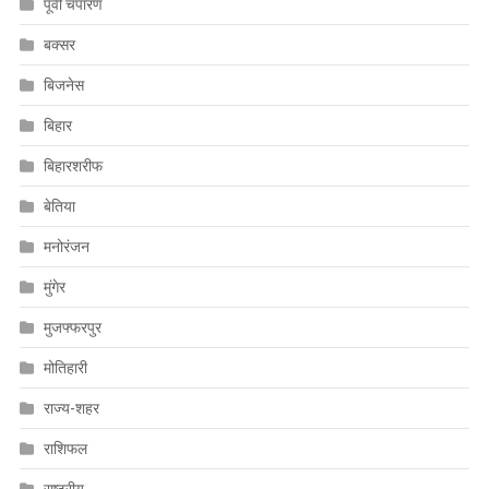
पूर्वी चंपारण
बक्सर
बिजनेस
बिहार
बिहारशरीफ
बेतिया
मनोरंजन
मुंगेर
मुजफ्फरपुर
मोतिहारी
राज्य-शहर
राशिफल
राष्ट्रीय