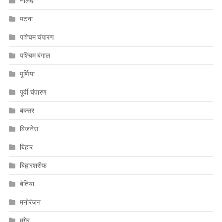
नालंदा
पटना
पश्चिम चंपारण
पश्चिम बंगाल
पूर्णियां
पूर्वी चंपारण
बक्सर
बिजनेस
बिहार
बिहारशरीफ
बेतिया
मनोरंजन
मुंगेर