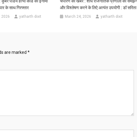
कुबेर पांडेय हत्या कांड का इनामी
चंपारण की खबर : शोध राजनीतिक प्रणाली को समझन
यार के साथ गिरफ्तार
और विश्लेषण करने के लिऐ अत्यंत उपयोगी : डॉ सरिता
, 2026
yatharth dixit
March 24, 2026
yatharth dixit
lds are marked
*