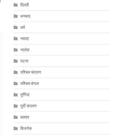
े
दिल्ली
धनबाद
धर्म
नवादा
नालंदा
पटना
पश्चिम चंपारण
पश्चिम बंगाल
पूर्णियां
पूर्वी चंपारण
बक्सर
बिजनेस