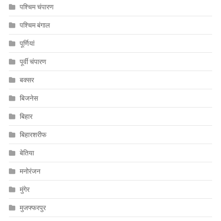
पश्चिम चंपारण
पश्चिम बंगाल
पूर्णियां
पूर्वी चंपारण
बक्सर
बिजनेस
बिहार
बिहारशरीफ
बेतिया
मनोरंजन
मुंगेर
मुजफ्फरपुर