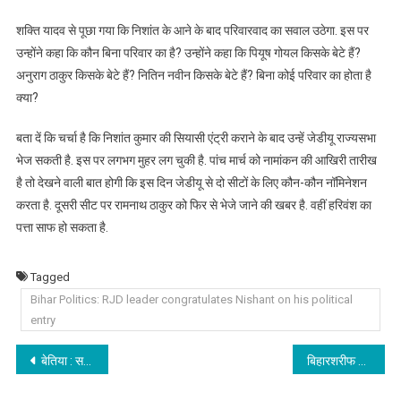
शक्ति यादव से पूछा गया कि निशांत के आने के बाद परिवारवाद का सवाल उठेगा. इस पर
उन्होंने कहा कि कौन बिना परिवार का है? उन्होंने कहा कि पियूष गोयल किसके बेटे हैं?
अनुराग ठाकुर किसके बेटे हैं? नितिन नवीन किसके बेटे हैं? बिना कोई परिवार का होता है
क्या?
बता दें कि चर्चा है कि निशांत कुमार की सियासी एंट्री कराने के बाद उन्हें जेडीयू राज्यसभा
भेज सकती है. इस पर लगभग मुहर लग चुकी है. पांच मार्च को नामांकन की आखिरी तारीख
है तो देखने वाली बात होगी कि इस दिन जेडीयू से दो सीटों के लिए कौन-कौन नॉमिनेशन
करता है. दूसरी सीट पर रामनाथ ठाकुर को फिर से भेजे जाने की खबर है. वहीं हरिवंश का
पत्ता साफ हो सकता है.
Tagged
Bihar Politics: RJD leader congratulates Nishant on his political
entry
Post
बेतिया : सहायक अभियंता को पांच लाख रुपये की रिश्वत लेते रंगेहाथ किया गिरफ्तार, घर से 47.5 लाख रुपये कैश बरामद
बिहारशरीफ के नकटपुरा वाटर पार्क गोलीकांड में गायक रोशन रोही को जमानत
navigation