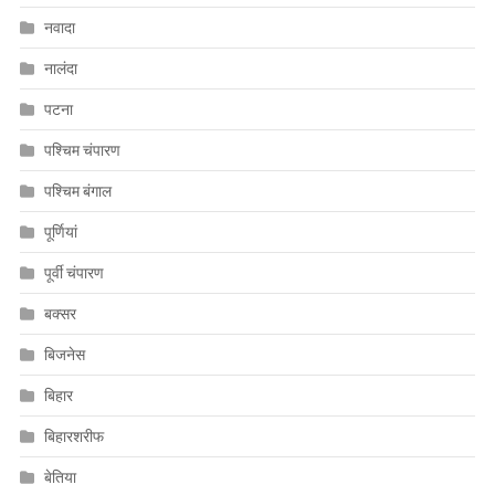
नवादा
नालंदा
पटना
पश्चिम चंपारण
पश्चिम बंगाल
पूर्णियां
पूर्वी चंपारण
बक्सर
बिजनेस
बिहार
बिहारशरीफ
बेतिया