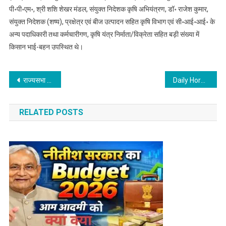
पी॰पी॰एम॰, श्री शशि शेखर मंडल, संयुक्त निदेशक कृषि अभियंत्रण, डॉ॰ राजेश कुमार,
संयुक्त निदेशक (शष्य), प्रक्षेत्र एवं बीज उत्पादन सहित कृषि विभाग एवं सी॰आई॰आई॰ के
अन्य पदाधिकारी तथा कर्मचारीगण, कृषि यंत्र निर्माता/विक्रेता सहित बड़ी संख्या में
किसान भाई-बहन उपस्थित थे।
Post
राज्यसभा चुनाव से पहले एनडीए ने पटना में विधायकों को दी गई वोटिंग की ट्रेनिंग
Daily Horoscope : क्या कहते है आज आपके सितारे, कैसा रहेगा आज का दिन, जानिए…..
navigation
RELATED POSTS