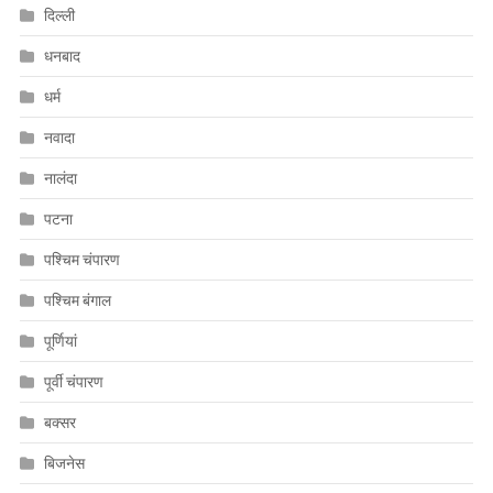
दिल्ली
धनबाद
धर्म
नवादा
नालंदा
पटना
पश्चिम चंपारण
पश्चिम बंगाल
पूर्णियां
पूर्वी चंपारण
बक्सर
बिजनेस