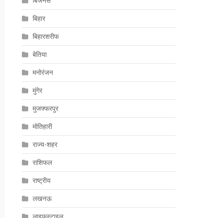
बिजनेस
बिहार
बिहारशरीफ
बेतिया
मनोरंजन
मुंगेर
मुजफ्फरपुर
मोतिहारी
राज्य-शहर
राशिफल
राष्ट्रीय
लखनऊ
लाइफस्टाइल