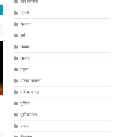
टॉप स्टोरीज
दिल्ली
धनबाद
धर्म
नवादा
नालंदा
पटना
पश्चिम चंपारण
पश्चिम बंगाल
पूर्णियां
पूर्वी चंपारण
बक्सर