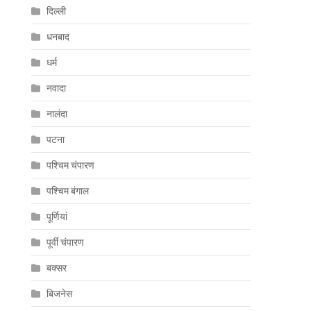
दिल्ली
धनबाद
धर्म
नवादा
नालंदा
पटना
पश्चिम चंपारण
पश्चिम बंगाल
पूर्णियां
पूर्वी चंपारण
बक्सर
बिजनेस