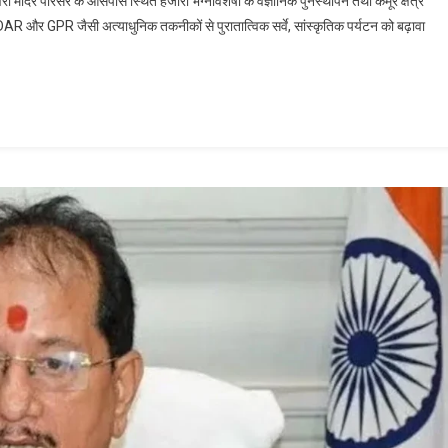
ी मंदिर परिसर के आसपास स्थित हजारों भग्नावशेषों के वैज्ञानिक पुनर्स्थापन तथा कैमूर क्षेत्र
LiDAR और GPR जैसी अत्याधुनिक तकनीकों से पुरातात्विक सर्वे, सांस्कृतिक पर्यटन को बढ़ावा