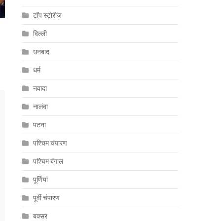
टॉप स्टोरीज
दिल्ली
धनबाद
धर्म
नवादा
नालंदा
पटना
पश्चिम चंपारण
पश्चिम बंगाल
पूर्णियां
पूर्वी चंपारण
बक्सर