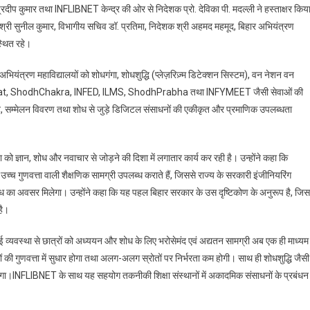
दीप कुमार तथा INFLIBNET केन्द्र की ओर से निदेशक प्रो. देविका पी. मदल्ली ने हस्ताक्षर किय
के
, श्री सुनील कुमार, विभागीय सचिव डॉ. प्रतिमा, निदेशक श्री अहमद महमूद, बिहार अभियंत्रण
बीच
MoU;
स्थित रहे।
सरकारी
ंत्रण महाविद्यालयों को शोधगंगा, शोधशुद्धि (प्लेज़रिज़्म डिटेक्शन सिस्टम), वन नेशन वन
इंजीनियरिंग
कॉलेजों
IndCat, ShodhChakra, INFED, ILMS, ShodhPrabha तथा INFYMEET जैसी सेवाओं की
में
 पेटेंट, सम्मेलन विवरण तथा शोध से जुड़े डिजिटल संसाधनों की एकीकृत और प्रमाणिक उपलब्धता
डिजिटल
लाइब्रेरी
एवं
ो ज्ञान, शोध और नवाचार से जोड़ने की दिशा में लगातार कार्य कर रही है। उन्होंने कहा कि
शोध
च्च गुणवत्ता वाली शैक्षणिक सामग्री उपलब्ध कराते हैं, जिससे राज्य के सरकारी इंजीनियरिंग
सुविधाएँ
 शोध का अवसर मिलेगा। उन्होंने कहा कि यह पहल बिहार सरकार के उस दृष्टिकोण के अनुरूप है, जिसम
होंगी
है।
और
भी
 व्यवस्था से छात्रों को अध्ययन और शोध के लिए भरोसेमंद एवं अद्यतन सामग्री अब एक ही माध्यम 
सुदृढ़
 की गुणवत्ता में सुधार होगा तथा अलग-अलग स्रोतों पर निर्भरता कम होगी। साथ ही शोधशुद्धि जैसी
ेगा।INFLIBNET के साथ यह सहयोग तकनीकी शिक्षा संस्थानों में अकादमिक संसाधनों के प्रबंधन