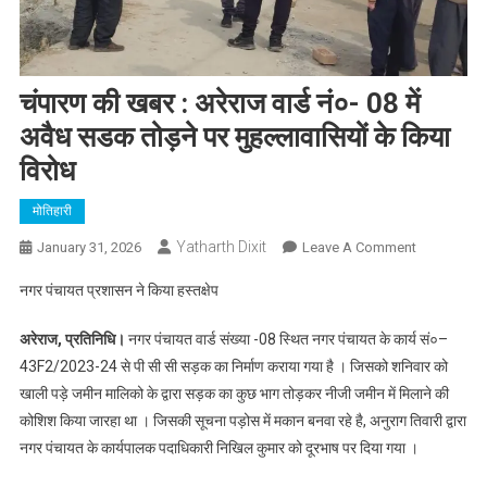
चंपारण की खबर : अरेराज वार्ड नं०- 08 में
अवैध सडक तोड़ने पर मुहल्लावासियों के किया
विरोध
मोतिहारी
Yatharth Dixit
On
January 31, 2026
Leave A Comment
चंपारण
नगर पंचायत प्रशासन ने किया हस्तक्षेप
की
खबर
अरेराज, प्रतिनिधि।
नगर पंचायत वार्ड संख्या -08 स्थित नगर पंचायत के कार्य सं०–
:
43F2/2023-24 से पी सी सी सड़क का निर्माण कराया गया है । जिसको शनिवार को
अरेराज
खाली पड़े जमीन मालिको के द्वारा सड़क का कुछ भाग तोड़कर नीजी जमीन में मिलाने की
वार्ड
कोशिश किया जारहा था । जिसकी सूचना पड़ोस में मकान बनवा रहे है, अनुराग तिवारी द्वारा
नं०-
08
नगर पंचायत के कार्यपालक पदाधिकारी निखिल कुमार को दूरभाष पर दिया गया ।
में