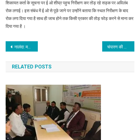
शिकायत कर्ता के सूचना पर ई ओ शीघ्र पहुच निरीक्षण कर तोड़ रहे सड़क पर अविलंब
अवैध
सडक
रोक लगाई। इस संबंध में ई ओ से पूछे जाने पर उन्होंने बताया कि स्थल निरीक्षण के बाद
तोड़ने
रोक लगा दिया गया है साथ ही जाच होने तक किसी प्रकार की तोड़ फोड़ करने से माना कर
पर
दिया गया है ।
मुहल्लावासियों
के
Post
किया
नालंदा: महिला के बाल खींच थानेदार ने मानवता का किया हनन, SP ने लिया संज्ञान, जांच टीम गठित
चंपारण की खबर : डीआरआई ने 77 लाख के चरस के साथ एक तस्कर को किया गिरफ्तार
विरोध
navigation
RELATED POSTS