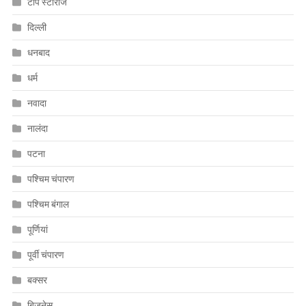
टॉप स्टोरीज
दिल्ली
धनबाद
धर्म
नवादा
नालंदा
पटना
पश्चिम चंपारण
पश्चिम बंगाल
पूर्णियां
पूर्वी चंपारण
बक्सर
बिजनेस