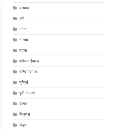
धनबाद
धर्म
नवादा
नालंदा
पटना
पश्चिम चंपारण
पश्चिम बंगाल
पूर्णियां
पूर्वी चंपारण
बक्सर
बिजनेस
बिहार