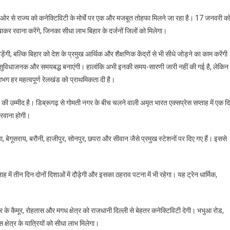
Amrit
की ओर से राज्य को कनेक्टिविटी के मोर्चे पर एक और मजबूत तोहफा मिलने जा रहा है। 17 जनवरी क
Bharat
िखाकर रवाना करेंगे, जिनका सीधा लाभ बिहार के दर्जनों जिलों को मिलेगा।
Express
Bihar
 को जोड़ेंगी, बल्कि बिहार को देश के प्रमुख आर्थिक और शैक्षणिक केंद्रों से भी सीधे जोड़ने का काम करेंगी
:
धिक सुविधाजनक और समयबद्ध बनाएंगी। हालांकि अभी इनकी समय-सारणी जारी नहीं की गई है, लेकिन
बिहार
गभग हर महत्वपूर्ण रेलखंड को प्राथमिकता दी है।
को
रेल
 उम्मीद है। डिब्रूगढ़ से गोमती नगर के बीच चलने वाली अमृत भारत एक्सप्रेस सप्ताह में एक द
की
 रवाना होगी।
बड़ी
सौगात,
बेगूसराय, बरौनी, हाजीपुर, सोनपुर, छपरा और सीवान जैसे प्रमुख स्टेशनों पर दिए गए हैं। इससे
PM
मोदी
5
ं तीन दिन दोनों दिशाओं में दौड़ेगी और इसका ठहराव पटना में भी रहेगा। यह ट्रेन धार्मिक,
नई
अमृत
भारत
एक्सप्रेस
ार के कैमूर, रोहतास और मगध क्षेत्र को राजधानी दिल्ली से बेहतर कनेक्टिविटी देगी। भभुआ रोड,
दिखाएंगे
्षेत्र के यात्रियों को सीधा लाभ मिलेगा।