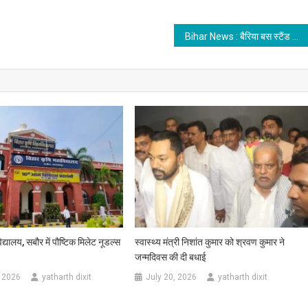
हरी
झंडी,
मिलेगा
Bihar News : बैरिया बस स्टैंड का 5 एकड़ जमीन पर होगा विस्तार, जानें क्या है नया प्लान?
दर्जनों
जिलों
को
लाभ
िद्यालय, सबौर में पौष्टिक मिलेट नूडल्स
स्वास्थ्य मंत्री निशांत कुमार को श्रवण कुमार ने
जन्मदिवस की दी बधाई
 2026
yatharth dixit
July 20, 2026
yatharth dixit