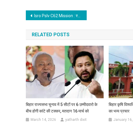
Post
Isro Pslv C62 Mission : स्पेस साइंस में भारत कल रचेगा इतिहास, भेजेगा अपनी ‘एक और आंख’, बढ़ेगी निगरानी क्षमता
navigation
RELATED POSTS
बिहार राज्यसभा चुनाव में 5 सीटों पर 6 उम्मीदवारो के
बिहार कृषि विश्वव
बीच होगी कांटे की टक्कर, मतदान 16 मार्च को
का भव्य प्रचार
March 14, 2026
yatharth dixit
January 16,