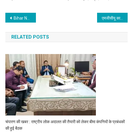
Post
Bihar News : ईरान पर अमेरिका-इजराइल के हमले का RJD का विरोध, खामेनेई के निधन पर दी प्रतिक्रिया
एमजीसीयू का केंद्रीय पुस्तकालय ‘स्मार्ट लाइब्रेरी’ की ओर अग्रसर
navigation
RELATED POSTS
चंपारण की खबर : राष्ट्रीय लोक अदालत की तैयारी को लेकर बीमा कंपनियों के प्रबंधकों
की हुई बैठक