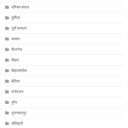
पश्चिम बंगाल
पूर्णियां
पूर्वी चंपारण
बक्सर
बिजनेस
बिहार
बिहारशरीफ
बेतिया
मनोरंजन
मुंगेर
मुजफ्फरपुर
मोतिहारी