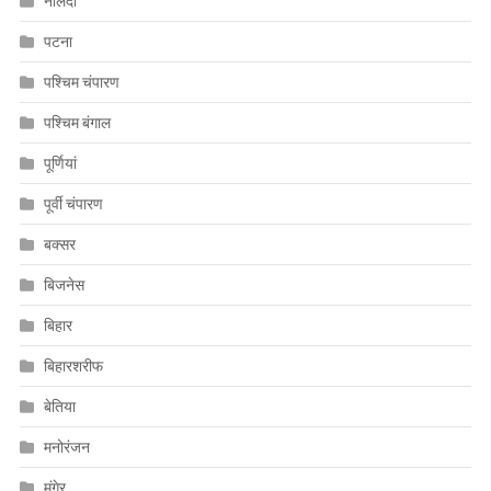
नालंदा
पटना
पश्चिम चंपारण
पश्चिम बंगाल
पूर्णियां
पूर्वी चंपारण
बक्सर
बिजनेस
बिहार
बिहारशरीफ
बेतिया
मनोरंजन
मुंगेर