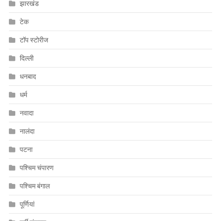
झारखंड
टेक
टॉप स्टोरीज
दिल्ली
धनबाद
धर्म
नवादा
नालंदा
पटना
पश्चिम चंपारण
पश्चिम बंगाल
पूर्णियां