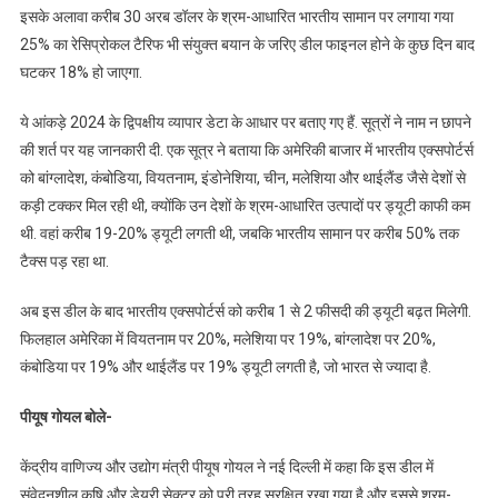
के
इसके अलावा करीब 30 अरब डॉलर के श्रम-आधारित भारतीय सामान पर लगाया गया
सामान
25% का रेसिप्रोकल टैरिफ भी संयुक्त बयान के जरिए डील फाइनल होने के कुछ दिन बाद
अमेरिका
घटकर 18% हो जाएगा.
में
बिना
ये आंकड़े 2024 के द्विपक्षीय व्यापार डेटा के आधार पर बताए गए हैं. सूत्रों ने नाम न छापने
टैक्स
की शर्त पर यह जानकारी दी. एक सूत्र ने बताया कि अमेरिकी बाजार में भारतीय एक्सपोर्टर्स
के
को बांग्लादेश, कंबोडिया, वियतनाम, इंडोनेशिया, चीन, मलेशिया और थाईलैंड जैसे देशों से
जाएंगे…
कड़ी टक्कर मिल रही थी, क्योंकि उन देशों के श्रम-आधारित उत्पादों पर ड्यूटी काफी कम
थी. वहां करीब 19-20% ड्यूटी लगती थी, जबकि भारतीय सामान पर करीब 50% तक
टैक्स पड़ रहा था.
अब इस डील के बाद भारतीय एक्सपोर्टर्स को करीब 1 से 2 फीसदी की ड्यूटी बढ़त मिलेगी.
फिलहाल अमेरिका में वियतनाम पर 20%, मलेशिया पर 19%, बांग्लादेश पर 20%,
कंबोडिया पर 19% और थाईलैंड पर 19% ड्यूटी लगती है, जो भारत से ज्यादा है.
पीयूष गोयल बोले-
केंद्रीय वाणिज्य और उद्योग मंत्री पीयूष गोयल ने नई दिल्ली में कहा कि इस डील में
संवेदनशील कृषि और डेयरी सेक्टर को पूरी तरह सुरक्षित रखा गया है और इससे श्रम-