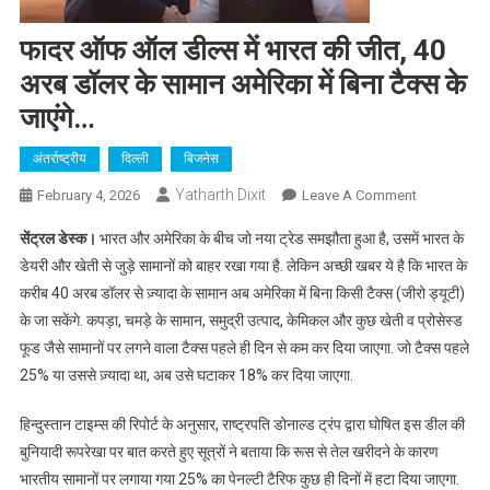
फादर ऑफ ऑल डील्स में भारत की जीत, 40
अरब डॉलर के सामान अमेरिका में बिना टैक्स के
जाएंगे…
अंतर्राष्ट्रीय
दिल्ली
बिजनेस
Yatharth Dixit
On
February 4, 2026
Leave A Comment
फादर
सेंट्रल डेस्क।
भारत और अमेरिका के बीच जो नया ट्रेड समझौता हुआ है, उसमें भारत के
ऑफ
डेयरी और खेती से जुड़े सामानों को बाहर रखा गया है. लेकिन अच्छी खबर ये है कि भारत के
ऑल
करीब 40 अरब डॉलर से ज़्यादा के सामान अब अमेरिका में बिना किसी टैक्स (जीरो ड्यूटी)
डील्स
के जा सकेंगे. कपड़ा, चमड़े के सामान, समुद्री उत्पाद, केमिकल और कुछ खेती व प्रोसेस्ड
में
भारत
फूड जैसे सामानों पर लगने वाला टैक्स पहले ही दिन से कम कर दिया जाएगा. जो टैक्स पहले
की
25% या उससे ज़्यादा था, अब उसे घटाकर 18% कर दिया जाएगा.
जीत,
40
हिन्दुस्तान टाइम्स की रिपोर्ट के अनुसार, राष्ट्रपति डोनाल्ड ट्रंप द्वारा घोषित इस डील की
अरब
बुनियादी रूपरेखा पर बात करते हुए सूत्रों ने बताया कि रूस से तेल खरीदने के कारण
डॉलर
भारतीय सामानों पर लगाया गया 25% का पेनल्टी टैरिफ कुछ ही दिनों में हटा दिया जाएगा.