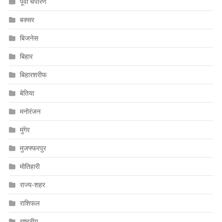
पूर्वी चंपारण
बक्सर
बिजनेस
बिहार
बिहारशरीफ
बेतिया
मनोरंजन
मुंगेर
मुजफ्फरपुर
मोतिहारी
राज्य-शहर
राशिफल
राष्ट्रीय