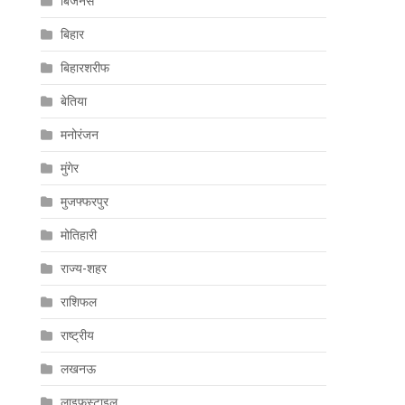
बिजनेस
बिहार
बिहारशरीफ
बेतिया
मनोरंजन
मुंगेर
मुजफ्फरपुर
मोतिहारी
राज्य-शहर
राशिफल
राष्ट्रीय
लखनऊ
लाइफस्टाइल