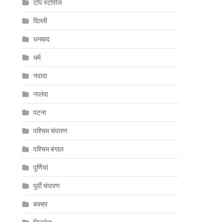
टॉप स्टोरीज
दिल्ली
धनबाद
धर्म
नवादा
नालंदा
पटना
पश्चिम चंपारण
पश्चिम बंगाल
पूर्णियां
पूर्वी चंपारण
बक्सर