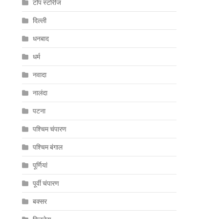
टॉप स्टोरीज
दिल्ली
धनबाद
धर्म
नवादा
नालंदा
पटना
पश्चिम चंपारण
पश्चिम बंगाल
पूर्णियां
पूर्वी चंपारण
बक्सर