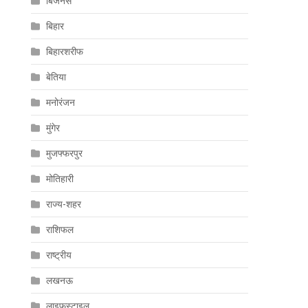
बिजनेस
बिहार
बिहारशरीफ
बेतिया
मनोरंजन
मुंगेर
मुजफ्फरपुर
मोतिहारी
राज्य-शहर
राशिफल
राष्ट्रीय
लखनऊ
लाइफस्टाइल