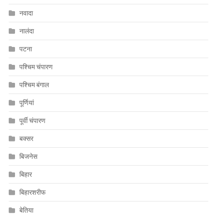
नवादा
नालंदा
पटना
पश्चिम चंपारण
पश्चिम बंगाल
पूर्णियां
पूर्वी चंपारण
बक्सर
बिजनेस
बिहार
बिहारशरीफ
बेतिया