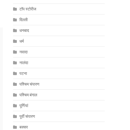
टॉप स्टोरीज
दिल्ली
धनबाद
धर्म
नवादा
नालंदा
पटना
पश्चिम चंपारण
पश्चिम बंगाल
पूर्णियां
पूर्वी चंपारण
बक्सर