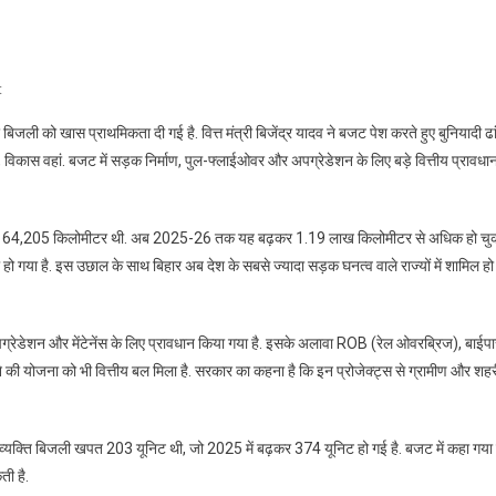
On
t
Bihar
ी को खास प्राथमिकता दी गई है. वित्त मंत्री बिजेंद्र यादव ने बजट पेश करते हुए बुनियादी ढां
Budget
 विकास वहां. बजट में सड़क निर्माण, पुल-फ्लाईओवर और अपग्रेडेशन के लिए बड़े वित्तीय प्रावधा
2026:
बजट
में
16 में 64,205 किलोमीटर थी. अब 2025-26 तक यह बढ़कर 1.19 लाख किलोमीटर से अधिक हो चु
सड़क,
ो गया है. इस उछाल के साथ बिहार अब देश के सबसे ज्यादा सड़क घनत्व वाले राज्यों में शामिल हो
पुल
और
बिजली
े अपग्रेडेशन और मेंटेनेंस के लिए प्रावधान किया गया है. इसके अलावा ROB (रेल ओवरब्रिज), बाईप
को
लेकर
की योजना को भी वित्तीय बल मिला है. सरकार का कहना है कि इन प्रोजेक्ट्स से ग्रामीण और शहर
बड़े
ऐलान,
पढ़िए
ि व्यक्ति बिजली खपत 203 यूनिट थी, जो 2025 में बढ़कर 374 यूनिट हो गई है. बजट में कहा गया 
सरकार
ती है.
का