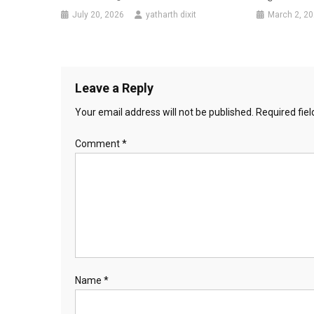
July 20, 2026
yatharth dixit
March 2, 2
Leave a Reply
Your email address will not be published.
Required fie
Comment
*
Name
*