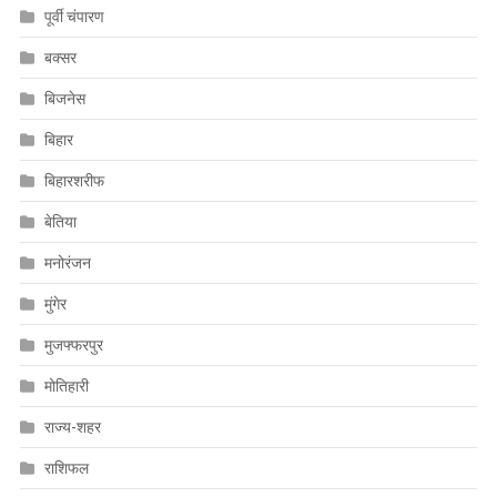
पूर्वी चंपारण
बक्सर
बिजनेस
बिहार
बिहारशरीफ
बेतिया
मनोरंजन
मुंगेर
मुजफ्फरपुर
मोतिहारी
राज्य-शहर
राशिफल