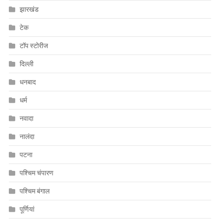
झारखंड
टेक
टॉप स्टोरीज
दिल्ली
धनबाद
धर्म
नवादा
नालंदा
पटना
पश्चिम चंपारण
पश्चिम बंगाल
पूर्णियां