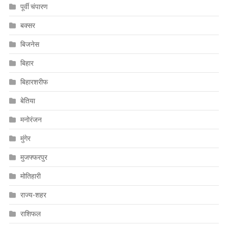
पूर्वी चंपारण
बक्सर
बिजनेस
बिहार
बिहारशरीफ
बेतिया
मनोरंजन
मुंगेर
मुजफ्फरपुर
मोतिहारी
राज्य-शहर
राशिफल