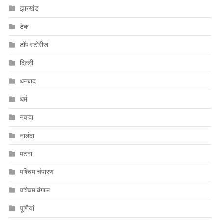
झारखंड
टेक
टॉप स्टोरीज
दिल्ली
धनबाद
धर्म
नवादा
नालंदा
पटना
पश्चिम चंपारण
पश्चिम बंगाल
पूर्णियां