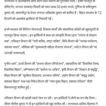
राज्यपाल ने उल्लेखनीय कार्य करने वाले जवानों को पुरस्कार दिया। इसमें भोजपुर के
में
राज्यपाल
लेफ्टिनेंट जनरल रामचंद्र तिवारी को सात लाख 50 हजार रुपये, पूर्णिया के शशिभूषण
आरिफ
कुमार को, समस्तीपुर के मेजर जनरल अखिलेश कुमार को शामिल हैं। बिहार सरकार के 12
मोहम्मद
विभागों की आकर्षक झांकियां भी निकाली गईं।
ने
फहराया
इनमें सरकार की विभिन्न योजनाओं, विकास कार्यों और सामाजिक संदेशों को खूबसूरती से
झंडा,
प्रस्तुत किया जाएगा। इन झांकियों में कला एवं संस्कृति विभाग द्वारा “परंपरा से संरक्षण
सीएम
तक”, परिवहन विभाग की “नारी शक्ति, राष्ट्र शक्ति”, विधि विभाग की “स्वच्छ पर्यावरण,
नीतीश
सशक्त भारत”, जीविका की “मुख्यमंत्री महिला रोजगार योजना”, पर्यटन विभाग की “मां
एवं
जानकी जन्मस्थली,
डिप्टी
सीएम
पुनौरा धाम”, ऊर्जा विभाग की “कजरा सोलर परियोजना”, सहकारिता की “विकसित पैक्स,
सम्राट
विकसित बिहार”, अग्निशमन की “कर्तव्य पर अडिग”, कृषि विभाग की “तेलहन से समृद्धि”,
चौधरी
शिक्षा विभाग की “सुरक्षित विद्यालय, उज्ज्वल भविष्य”, उद्योग विभाग की “समृद्ध उद्योग,
समारोह
सशक्त बिहार” तथा मद्य निषेध विभाग की “नशा मुक्त बिहार, सशक्त परिवार” जैसी
में
विषयवस्तुएं शामिल हुईं।
रहे
मौजूद,
परिवहन विभाग की झांकी पहले नंबर पर रही। इन झांकियों ने लोगों का मन मोह लिया।
पढ़िये
सीएम नीतीश कुमार ने भी इन झांकियों की खूब तारीफ की। राज्यपाल आरिफ मोहम्मद ने
राज्यपाल