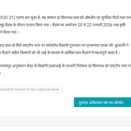
डा
शिवनाथ
8 एवं 2020-21) प्राप्त कर चुका है, यह सम्मान डा शिवनाथ दास को औषधीय एवं सुगंधित पौधों तथा पा
दास
 समूह बैठक के दौरान प्रदान किया गया। बैठक का आयोजन 20 से 22 जनवरी 2026 तक कृषि
को
मिला
में किया गया।
राष्ट्रीय
 दास को मिले राष्ट्रीय स्तर पर सर्वश्रेष्ठ विज्ञानी पुरस्कार पर प्रसन्नता व्यक्त की. कुलपति ने
स्तर
पर
न दिलाने सहित किसानों को जी आई के माध्यम से आर्थिक लाभ दिलाने में महत्वपूर्ण कदम है।
सर्वश्रेष्ठ
विज्ञानी
्लामपुर अनुसंधान केंद्र के विज्ञानी एआरआई के प्रभारी निदेशक डा शिवनाथ को राष्ट्रीय स्तर प
का
।
सम्मान,
कुलपति
cientist Award at the national level
डा
डी
डुमरांव अधिवक्ता संघ का ओमदेव सिंह आठवीं बार अध्यक्ष चुने गए, पृथ्वीनाथ शर्मा चुने गए महासचिव
आर
सिंह
ने
प्रसन्नता