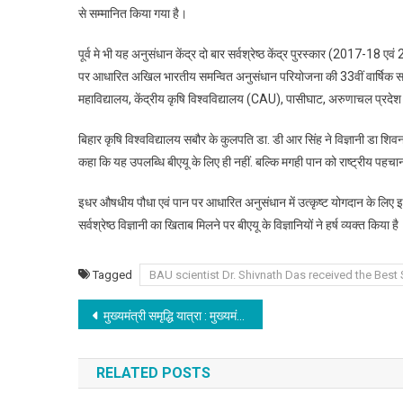
से सम्मानित किया गया है।
पूर्व मे भी यह अनुसंधान केंद्र दो बार सर्वश्रेष्ठ केंद्र पुरस्कार (2017-1
पर आधारित अखिल भारतीय समन्वित अनुसंधान परियोजना की 33वीं वार्षिक
महाविद्यालय, केंद्रीय कृषि विश्वविद्यालय (CAU), पासीघाट, अरुणाचल प्रदेश 
बिहार कृषि विश्वविद्यालय सबौर के कुलपति डा. डी आर सिंह ने विज्ञानी डा शिवनाथ
कहा कि यह उपलब्धि बीएयू के लिए ही नहीं. बल्कि मगही पान को राष्ट्रीय पहचा
इधर औषधीय पौधा एवं पान पर आधारित अनुसंधान में उत्कृष्ट योगदान के लिए इस
सर्वश्रेष्ठ विज्ञानी का खिताब मिलने पर बीएयू के विज्ञानियों ने हर्ष व्यक्त किया है
Tagged
BAU scientist Dr. Shivnath Das received the Best S
Post
मुख्यमंत्री समृद्धि यात्रा : मुख्यमंत्री नीतीश ने सीवान जिले को दी 202 करोड़ रुपये की योजनाओं की सौगात, योजनाओं का लिया जायजा, अधिकारियों को दिए निर्देश
navigation
RELATED POSTS