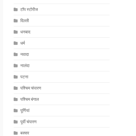
टॉप स्टोरीज
दिल्ली
धनबाद
धर्म
नवादा
नालंदा
पटना
पश्चिम चंपारण
पश्चिम बंगाल
पूर्णियां
पूर्वी चंपारण
बक्सर