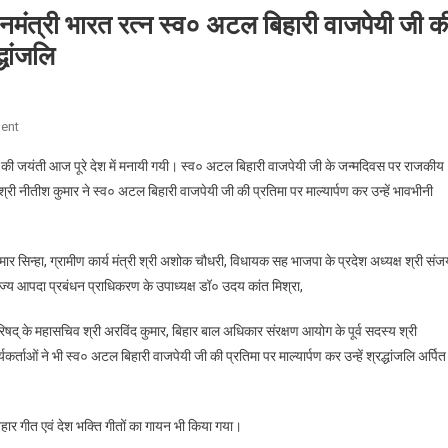
नमंत्री भारत रत्न स्व० अटल बिहारी वाजपेयी जी क
्धांजलि
On
ent
Bihar
जी की जयंती आज पूरे देश में मनायी गयी। स्व० अटल बिहारी वाजपेयी जी के जन्मदिवस पर राजकीय
News
्री नीतीश कुमार ने स्व० अटल बिहारी वाजपेयी जी की प्रतिमा पर माल्यार्पण कर उन्हें भावभीनी
:
CM
नीतीश
ार सिन्हा, ग्रामीण कार्य मंत्री श्री अशोक चौधरी, विधायक सह भाजपा के प्रदेश अध्यक्ष श्री सं
ने
ज्य आपदा प्रबंधन प्राधिकरण के उपाध्यक्ष डॉ० उदय कांत मिश्रा,
पूर्व
प्रधानमंत्री
परिषद् के महासचिव श्री अरविंद कुमार, बिहार बाल अधिकार संरक्षण आयोग के पूर्व सदस्य श्री
भारत
ताओं ने भी स्व० अटल बिहारी वाजपेयी जी की प्रतिमा पर माल्यार्पण कर उन्हें श्रद्धांजलि अर्पित
रत्न
स्व०
अटल
बिहारी
हार गीत एवं देश भक्ति गीतों का गायन भी किया गया।
वाजपेयी