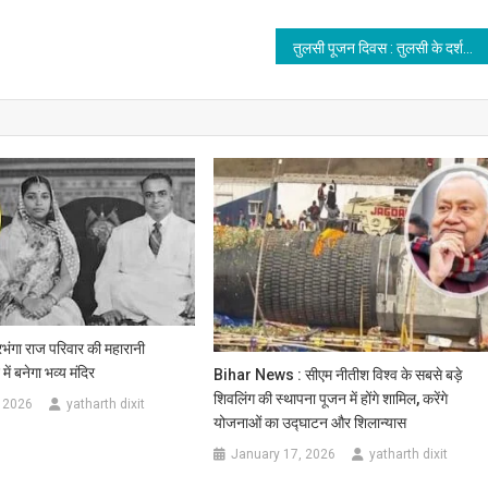
जी
तुलसी पूजन दिवस : तुलसी के दर्शन से पाप नष्ट होते हैं, स्पर्श से शरीर पवित्र होता है!
की
प्रतिमा
पर
माल्यार्पण
कर
दी
भावभीनी
श्रद्धांजलि
ंगा राज परिवार की महारानी
ें बनेगा भव्य मंदिर
Bihar News : सीएम नीतीश विश्व के सबसे बड़े
शिवलिंग की स्थापना पूजन में होंगे शामिल, करेंगे
 2026
yatharth dixit
योजनाओं का उद्घाटन और शिलान्यास
January 17, 2026
yatharth dixit