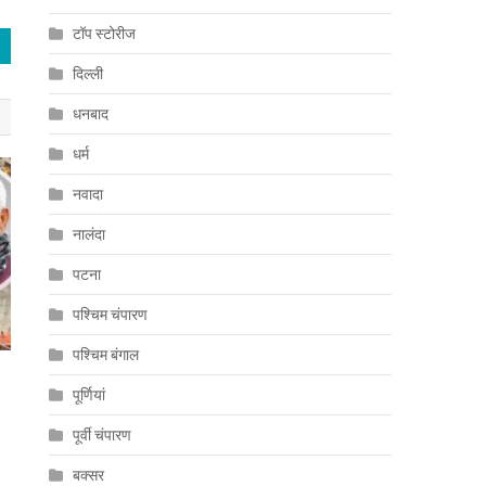
टॉप स्टोरीज
दिल्ली
धनबाद
धर्म
नवादा
नालंदा
पटना
पश्चिम चंपारण
पश्चिम बंगाल
पूर्णियां
पूर्वी चंपारण
बक्सर