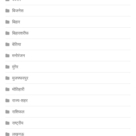
बिजनेस
बिहार
बिहारशरीफ
बेतिया
मनोरंजन
मुंगेर
मुजफ्फरपुर
मोतिहारी
राज्य-शहर
राशिफल
राष्ट्रीय
लखनऊ