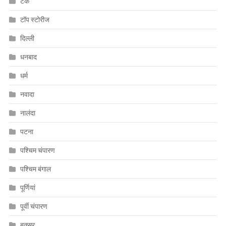
टेक
टॉप स्टोरीज
दिल्ली
धनबाद
धर्म
नवादा
नालंदा
पटना
पश्चिम चंपारण
पश्चिम बंगाल
पूर्णियां
पूर्वी चंपारण
बक्सर