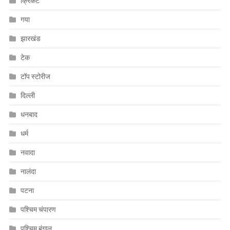
क्रिकेट
गया
झारखंड
टेक
टॉप स्टोरीज
दिल्ली
धनबाद
धर्म
नवादा
नालंदा
पटना
पश्चिम चंपारण
पश्चिम बंगाल