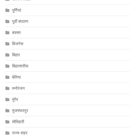
पूर्णियां
पूर्वी चंपारण
बक्सर
बिजनेस
बिहार
बिहारशरीफ
बेतिया
मनोरंजन
मुंगेर
मुजफ्फरपुर
मोतिहारी
राज्य-शहर