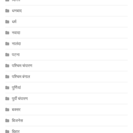
धनबाद
धर्म
नवादा
नालंदा
पटना
पश्चिम चंपारण
पश्चिम बंगाल
पूर्णियां
पूर्वी चंपारण
बक्सर
बिजनेस
बिहार