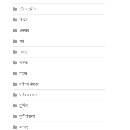
टॉप स्टोरीज
दिल्ली
धनबाद
धर्म
नवादा
नालंदा
पटना
पश्चिम चंपारण
पश्चिम बंगाल
पूर्णियां
पूर्वी चंपारण
बक्सर