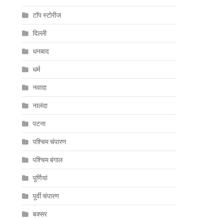
टॉप स्टोरीज
दिल्ली
धनबाद
धर्म
नवादा
नालंदा
पटना
पश्चिम चंपारण
पश्चिम बंगाल
पूर्णियां
पूर्वी चंपारण
बक्सर