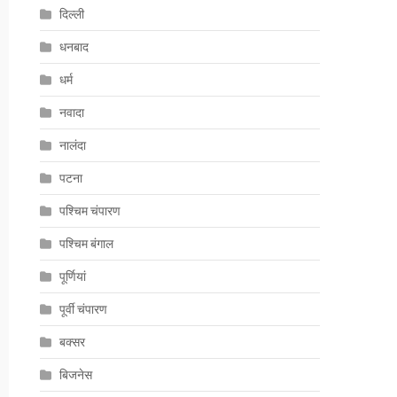
दिल्ली
धनबाद
धर्म
नवादा
नालंदा
पटना
पश्चिम चंपारण
पश्चिम बंगाल
पूर्णियां
पूर्वी चंपारण
बक्सर
बिजनेस