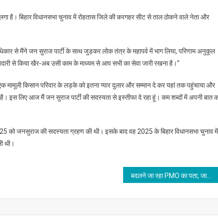
Bihar
लगा है। बिहार विधानसभा चुनाव में रोहतास जिले की करगहर सीट से ताल ठोकने वाले नेता और
News
:
जन
िकार से मैंने जन सुराज पार्टी के साथ जुड़कर लोक तंत्र के महापर्व में भाग लिया, परिणाम अनुकूल
सुराज
मानदारी से किया खैर-अब उसी काम के माध्यम से आप सभी का सेवा जारी रखना है।”
पार्टी
को
एक मामूली किसान परिवार के लड़के को इतना प्यार दुलार और सम्मान दे कर यहां तक पहुंचाया और
झटका,
इस लिए आज मैं जन सुराज पार्टी की सदस्यता से इस्तीफा दे रहा हूं। कम शब्दों में अपनी बात क
रितेश
पांडेय
ने
ाई 2025 को जनसुराज की सदस्यता ग्रहण की थी। इसके बाद वह 2025 के बिहार विधानसभा चुनाव में
दिया
इस्तीफा,
िली थी।
कहा-
काम
बदलने जा रहा PMO का पता, जानें कहां शिफ्ट होगा पीएम मोदी का दफ्तर?
करना
बहुत
मुश्किल