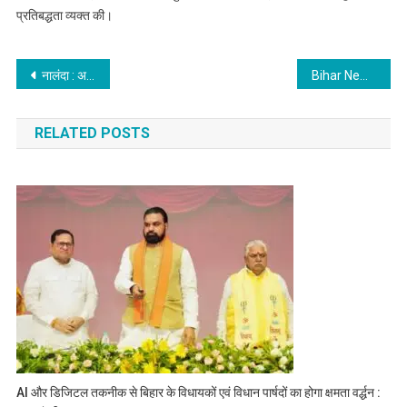
प्रतिबद्धता व्यक्त की।
Post
नालंदा : अब आर्टिफिशियल इंटेलिजेंस से बचना मुश्किल, नालंदा समेत राज्यभर में लागू होगा स्मार्ट ट्रैफिक सिस्टम
Bihar News : नवनियुक्त मंत्रियों ने अपने-अपने विभाग का ग्रहण किया पदभार, पढ़िये…
navigation
RELATED POSTS
AI और डिजिटल तकनीक से बिहार के विधायकों एवं विधान पार्षदों का होगा क्षमता वर्द्धन :