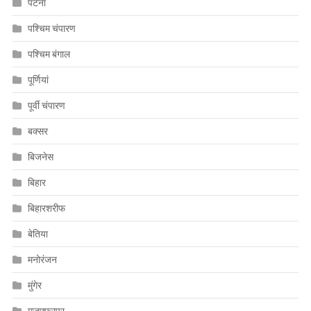
पटना
पश्चिम चंपारण
पश्चिम बंगाल
पूर्णियां
पूर्वी चंपारण
बक्सर
बिजनेस
बिहार
बिहारशरीफ
बेतिया
मनोरंजन
मुंगेर
मुजफ्फरपुर