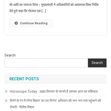
शो आदि का जायजा लिया। मुख्यमंत्री ने अधिकारियों को आवश्यक दिशा निर्देश
ने
ऐतिहासिक
देते हुये कहा कि गोलघर एक […]
गोलघर
परिसर
Continue Reading
का
भ्रमण
कर
वर्तमान
स्थिति
Search
का
लिया
Search
जायजा,
अधिकारियों
RECENT POSTS
को
दिये
निर्देश
Horoscope Today : आइए विस्तार से जानते हैं आपका आज का राशिफल
तिरंगे के रंग में रंगेगा बिहार! ‘हर घर तिरंगा’ अभियान को जन-जन तक पहुंचाने की
तैयारी- नीतीश मिश्रा