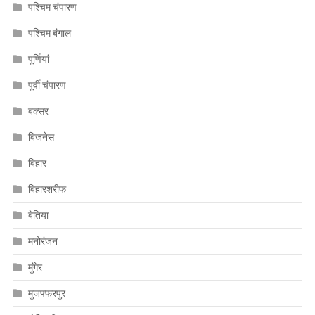
पश्चिम चंपारण
पश्चिम बंगाल
पूर्णियां
पूर्वी चंपारण
बक्सर
बिजनेस
बिहार
बिहारशरीफ
बेतिया
मनोरंजन
मुंगेर
मुजफ्फरपुर