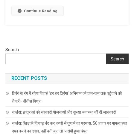
में
उछाल,
Continue Reading
सोने
में
तेजी
जारी;
जानिए
Search
कितनी
हुई
Search
कीमत?
RECENT POSTS
तिरंगे के रंग में रंगेगा बिहार! ‘हर घर तिरंगा’ अभियान को जन-जन तक पहुंचाने की
तैयारी- नीतीश मिश्रा
नालंदा: छात्राओं को सरकारी योजनाओं और सुरक्षा व्यवस्था की दी जानकारी
नालंदा: खिड़की किवाड़ बंद कर बच्ची से दुष्कर्म का प्रयास, 50 हजार पर मामला रफा
दफा करने का दवाब, नहीं बनी बात तो आरोपी हुआ चंपत