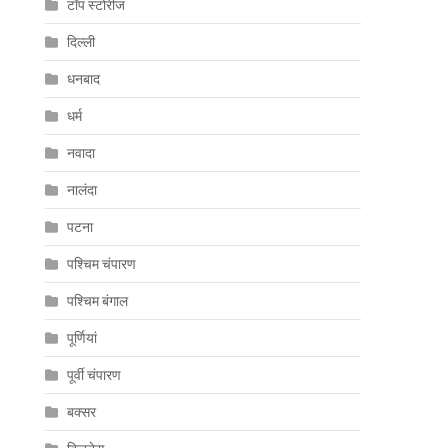
टॉप स्टोरीज
दिल्ली
धनबाद
धर्म
नवादा
नालंदा
पटना
पश्चिम चंपारण
पश्चिम बंगाल
पूर्णियां
पूर्वी चंपारण
बक्सर