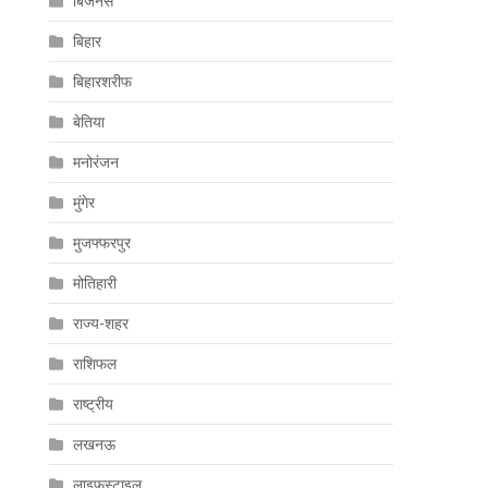
बिजनेस
बिहार
बिहारशरीफ
बेतिया
मनोरंजन
मुंगेर
मुजफ्फरपुर
मोतिहारी
राज्य-शहर
राशिफल
राष्ट्रीय
लखनऊ
लाइफस्टाइल